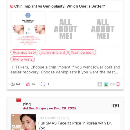
Chin Implant vs Genioplasty. Which One Is Better?
#genioplasty
#chin implant
#comparison
#who wins
Hi Talkers, Choose a chin implant if you want lower cost and
easier recovery. Choose genioplasty if you want the best
profile, the strongest jawline, and the most natural result.
Chin implants are
63
16
11
ping
did this Surgery on Dec. 26. 2025.
DM Plastic Surgery
Full SMAS Facelift Price in Korea with Dr.
Yoo