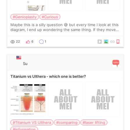
#Genioplasty
#Curious
Maybe this is a silly question 😅 but every time I look at this
diagram, I end up wondering the same thing. If they move
the chin bone forward like this… doesn’t it leave a gap
behind it? Or make t
22
6
1
Su
Titanium vs Ulthera - which one is better?
#Titanium VS Ulthera
#comparing
#laser lifting
#information