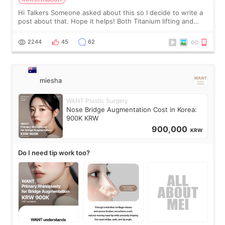
Hi Talkers Someone asked about this so I decide to write a
post about that. Hope it helps! Both Titanium lifting and
Ulthera lifting are popular non-surgical aesthetic treatments
for skin tightening
2244
45
62
miesha
WANT Plastic Surgery
Nose Bridge Augmentation Cost in Korea:
900K KRW
900,000
KRW
Do I need tip work too?