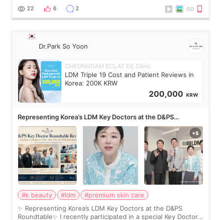
painful than I imagi
22
6
2
Dr.Park So Yoon
CHEONGDAM ECLAT DE Clinic
LDM Triple 19 Cost and Patient Reviews in
Korea: 200K KRW
200,000
KRW
Representing Korea’s LDM Key Doctors at the D&PS
Roundtable
#k beauty
#ldm
#premium skin care
✨ Representing Korea’s LDM Key Doctors at the D&PS
Roundtable✨ I recently participated in a special Key Doctor