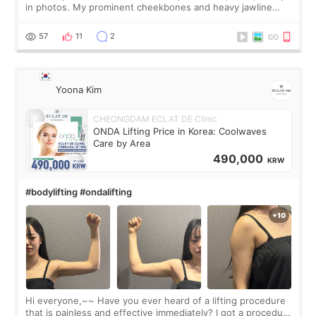
in photos. My prominent cheekbones and heavy jawline
made my face look bigger, and I wanted a softer and more
balanced appearance. Since f
57
11
2
Yoona Kim
CHEONGDAM ECLAT DE Clinic
ONDA Lifting Price in Korea: Coolwaves
Care by Area
490,000
KRW
#bodylifting #ondalifting
Hi everyone,~~ Have you ever heard of a lifting procedure
that is painless and effective immediately? I got a procedure