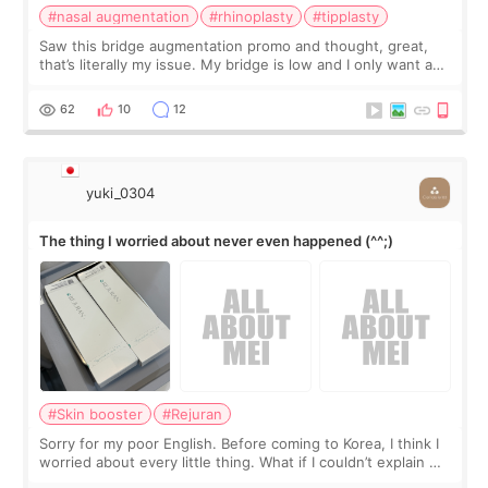
#nasal augmentation
#rhinoplasty
#tipplasty
Saw this bridge augmentation promo and thought, great,
that’s literally my issue. My bridge is low and I only want a
little more height. Nothing tiny, sharp, or overly done. Then
I started looking a
62
10
12
yuki_0304
The thing I worried about never even happened (^^;)
#Skin booster
#Rejuran
Sorry for my poor English. Before coming to Korea, I think I
worried about every little thing. What if I couldn’t explain my
skin concerns? What if the treatment was much more