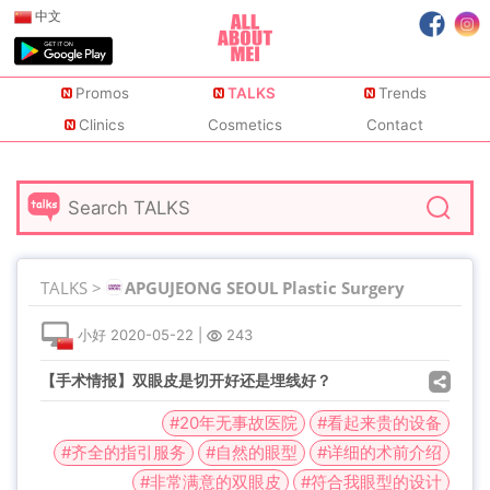
中文
Promos
TALKS
Trends
Clinics
Cosmetics
Contact
TALKS >
APGUJEONG SEOUL Plastic Surgery
小好
2020-05-22
|
243
【手术情报】双眼皮是切开好还是埋线好？
#20年无事故医院
#看起来贵的设备
#齐全的指引服务
#自然的眼型
#详细的术前介绍
#非常满意的双眼皮
#符合我眼型的设计