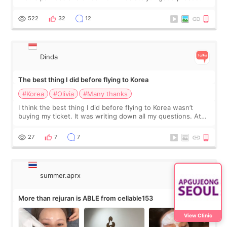
at Cheongdam Eclad called Onda Lighting last week. In fact,
since I work as a
522
32
12
Dinda
The best thing I did before flying to Korea
#Korea
#Olivia
#Many thanks
I think the best thing I did before flying to Korea wasn’t
buying my ticket. It was writing down all my questions. At
first, I felt shy asking so many small things. Maybe I worried
too much… wkwkwk
27
7
7
summer.aprx
More than rejuran is ABLE from cellable153
View Clinic