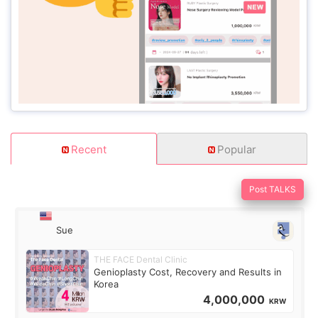
Recent
Popular
Post TALKS
Sue
THE FACE Dental Clinic
Genioplasty Cost, Recovery and Results in
Korea
4,000,000
KRW