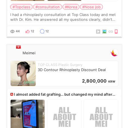
#Topclass
#consultation
#Korea
#Nose job
I had a rhinoplasty consultation at Top Class today and met
with Dr. Kim. He answered all my questions clearly, didn’t
rush me, and actually explained what would and wouldn’t
work for my nose instea
44
12
12
Meimei
TOP CLASS Plastic Surgery
3D Contour Rhinoplasty Discount Deal
2,800,000
KRW
I almost added fat grafting… but changed my mind after
the consultation