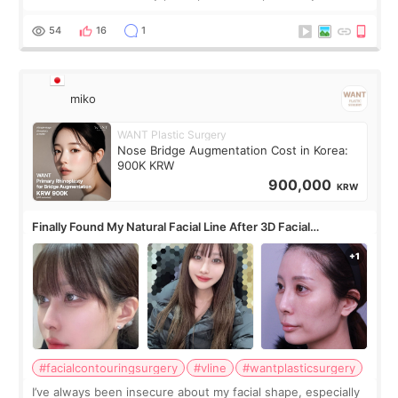
roundtable featured by D&PS, one of Korea’s leading
monthly academic publications for p
54
16
1
miko
WANT Plastic Surgery
Nose Bridge Augmentation Cost in Korea:
900K KRW
900,000
KRW
Finally Found My Natural Facial Line After 3D Facial
Contouring + Fat Grafting ✨
#facialcontouringsurgery
#vline
#wantplasticsurgery
I’ve always been insecure about my facial shape, especially