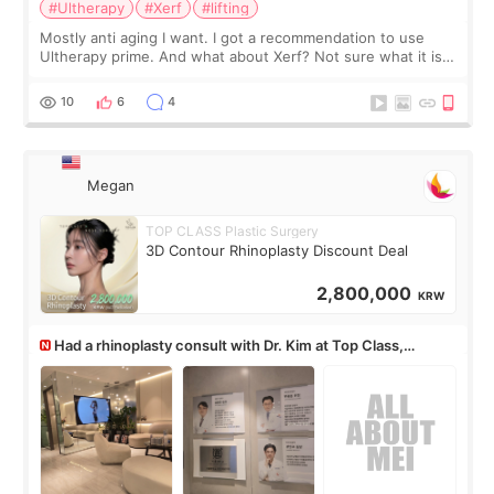
#Ultherapy
#Xerf
#lifting
Mostly anti aging I want. I got a recommendation to use
Ultherapy prime. And what about Xerf? Not sure what it is
but it must be the treatment that Kim Kadasian posted
10
6
4
Megan
TOP CLASS Plastic Surgery
3D Contour Rhinoplasty Discount Deal
2,800,000
KRW
Had a rhinoplasty consult with Dr. Kim at Top Class,
anyone know his work?