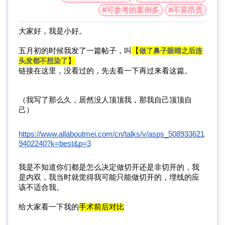
#可参考的案例多
#不算昂贵
大家好，我是小好。
五月初的时候我发了一篇帖子，叫
【
做了鼻子眼睛之后连
头发都不想染了
】
链接在这里，没看过的，先去看一下再过来看这篇。
（我写了那么久，居然没人顶顶我，那我自己顶顶自
己）
https://www.allaboutmei.com/cn/talks/v/asps_508933621
9402240?k=best&p=3
我是不知道你们都是怎么决定做切开还是非切开的，我
是内双，我当时就觉得我可能只能做切开的，埋线的应
该不适合我。
给大家看一下我的
手术前后对比