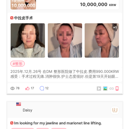
10,000,000
KRW
中拉皮手术
#整形
2025年.12月.26号 在DM 整形医院做了中拉皮.费用990.000KRW
感受：手术过程无痛.消肿很快.护士态度很好.但是第19天开始眼睛
会有水泡.看了医生滴了眼药水.大概快3个星期慢慢消失.到现在已
经6个月了.脸部也是一直没有感觉疼过.现在脸确实有变紧致了.朋
78
17
12
友看到会说年轻了10岁.耳前缝合很好. 决定我在这家医院做个原因
是：看到医生有用引流管比较安全.也看到了一些医生做的案例很
有信
Daisy
Im looking for my jawline and marionet line lifting.