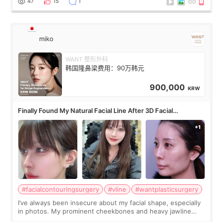
47
15
1
miko
WANT 整形外科
韩国隆鼻梁费用：90万韩元
900,000
KRW
Finally Found My Natural Facial Line After 3D Facial
Contouring + Fat Grafting ✨
#facialcontouringsurgery
#vline
#wantplasticsurgery
I’ve always been insecure about my facial shape, especially
in photos. My prominent cheekbones and heavy jawline
made my face look bigger, and I wanted a softer and more