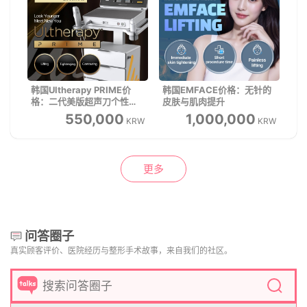
韩国Ultherapy PRIME价
韩国EMFACE价格：无针的
格：二代美版超声刀个性化
皮肤与肌肉提升
提升
550,000
1,000,000
KRW
KRW
更多
问答圈子
真实顾客评价、医院经历与整形手术故事，来自我们的社区。