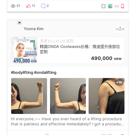
balanced appearance. Since f
51
11
2
Yoona Kim
淸潭 ECLAT DE 医院
韩国ONDA Coolwaves价格：微波提升按部位
定制
490,000
KRW
#bodylifting #ondalifting
Hi everyone,~~ Have you ever heard of a lifting procedure
that is painless and effective immediately? I got a procedure
at Cheongdam Eclad called Onda Lighting last week. In fact,
since I work as a