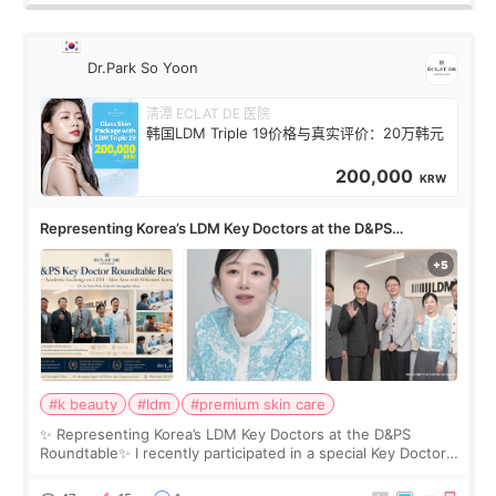
Dr.Park So Yoon
淸潭 ECLAT DE 医院
韩国LDM Triple 19价格与真实评价：20万韩元
200,000
KRW
Representing Korea’s LDM Key Doctors at the D&PS
Roundtable
#k beauty
#ldm
#premium skin care
✨ Representing Korea’s LDM Key Doctors at the D&PS
Roundtable✨ I recently participated in a special Key Doctor
roundtable featured by D&PS, one of Korea’s leading
monthly academic publications for p