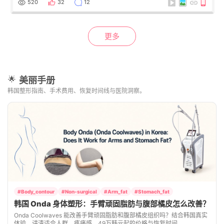
520
32
12
更多
美丽手册
🌟
韩国整形指南、手术费用、恢复时间线与医院洞察。
#Body_contour
#Non-surgical
#Arm_fat
#Stomach_fat
韩国 Onda 身体塑形：手臂顽固脂肪与腹部橘皮怎么改善？
Onda Coolwaves 能改善手臂顽固脂肪和腹部橘皮组织吗？结合韩国真实
体验，讲清适合人群、疼痛感、49万韩元起的价格与恢复时间。