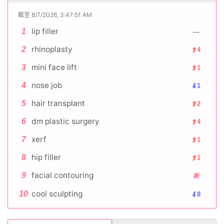
截至 8/7/2026, 3:47:51 AM
lip filler
1
—
rhinoplasty
2
4
mini face lift
3
1
nose job
4
1
hair transplant
5
2
dm plastic surgery
6
4
xerf
7
1
hip filler
8
1
facial contouring
9
新
cool sculpting
10
8