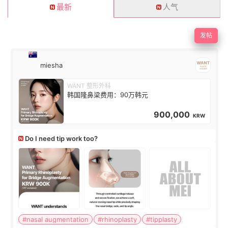
最新
人气
发帖
miesha
WANT 整形外科
韩国隆鼻梁费用：90万韩元
900,000
KRW
Do I need tip work too?
#nasal augmentation
#rhinoplasty
#tipplasty