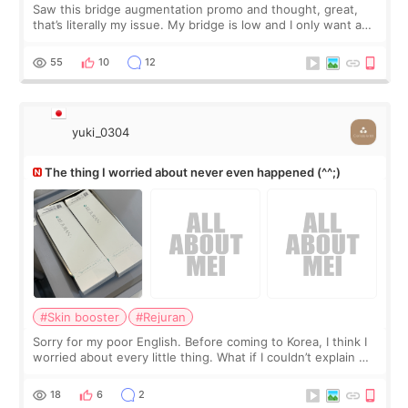
Saw this bridge augmentation promo and thought, great,
that’s literally my issue. My bridge is low and I only want a
little more height. Nothing tiny, sharp, or overly done. Then
I started looking a
55
10
12
yuki_0304
The thing I worried about never even happened (^^;)
#Skin booster
#Rejuran
Sorry for my poor English. Before coming to Korea, I think I
worried about every little thing. What if I couldn’t explain my
skin concerns? What if the treatment was much more
painful than I imagi
18
6
2