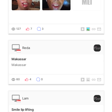
127
7
3
Reda
Makassar
Makassar
60
4
0
Lam
Smile lip lifting