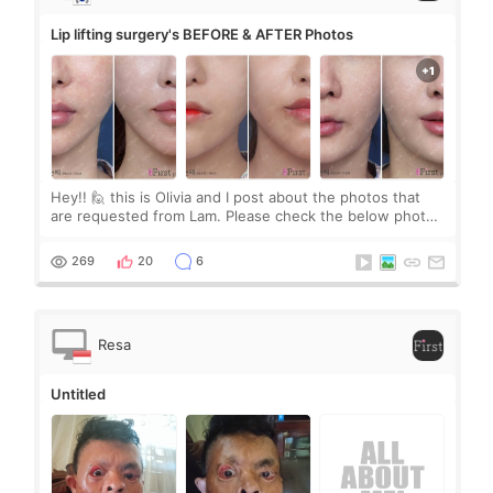
Lip lifting surgery's BEFORE & AFTER Photos
Hey!! 🙋 this is Olivia and I post about the photos that
are requested from Lam. Please check the below photos
all and feel free to ask me when you have any further
questions. Click the messenger bar to consult with me
269
20
6
😍 Have a great day you all 😉
Resa
Untitled