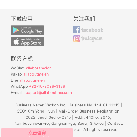
下载应用
关注我们
联系方式
WeChat
allaboutmeien
Kakao
allaboutmeien
Line
allaboutmeien
WhatApp
+82-10-3089-3199
E-mail
support@allaboutmei.com
Business Name: Veckon Inc. | Business No: 144-81-11015 |
CEO: Kim Yong Hyun | Mail-Order Business Registration:
2022-Seoul Secho-2915
| Addr: 440ho, 2645,
Nambusunhwan-ro, Gangnam-gu, Seoul, S.Korea | Contact:
010-3089-3199 | © 2016. Veckon. All rights reserved.
HERNE 医院