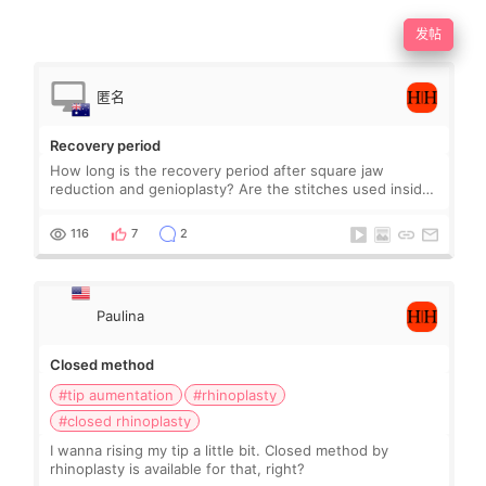
发帖
匿名
Recovery period
How long is the recovery period after square jaw
reduction and genioplasty? Are the stitches used inside
mouth dissolving ??
116
7
2
Paulina
Closed method
#tip aumentation
#rhinoplasty
#closed rhinoplasty
I wanna rising my tip a little bit. Closed method by
rhinoplasty is available for that, right?