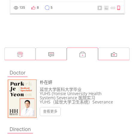
135
8
5
Doctor
朴在妍
延世大学医科大学毕业
YUHS (Yonsie University Health
System) Severance 医院实习
YUHS（延世大学卫生系统）Severance
医院住院医师（整形外科）
USMLE（美国医师执照考试）考试通过
查看更多
UPMC（匹兹堡大学医学中心）整形和重
建外科访问外科医生
佛罗里达州迈阿密访问外科医生
大韩整形外科学会会员
Direction
大韩美容整形外科学会会员