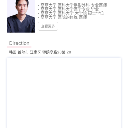
- 高丽大学 医科大学整形外科 专业医师
- 高丽大学 医科大学医学专业 毕业
- 高丽大学 医科大学 大学院 硕士学位
- 高丽大学 医院的修炼 医师
- 高丽大学医院整形外科 专攻医师
- 高丽大学 医科大学 专家医师
查看更多
- 高丽大学 医科大学 外聘教授
- 研修 Harborview Medical center 口腔
颚颜面外科研修 Swedish Hospital 口腔
颚颜面外科
Direction
- 前) 朱丽叶整形医院 院长
- 前) THE 整形医院 院长
韩国 首尔市 江南区 狎鸥亭路28路 28
- 大韩整形外科学会 正式会员
- 大韩整形外科开院医 协议会 正式会员
- 大韩美容整形外科学会 正式会员
- 国际整形外科协会 正式会员
- 胸部整形协会 运营委员
- 脂肪整形肝细胞研究会 会员
- 抗衰老研究所 会员
- Naver知识in网站医疗咨询解答医师
- Allergan Asia 咨询医师