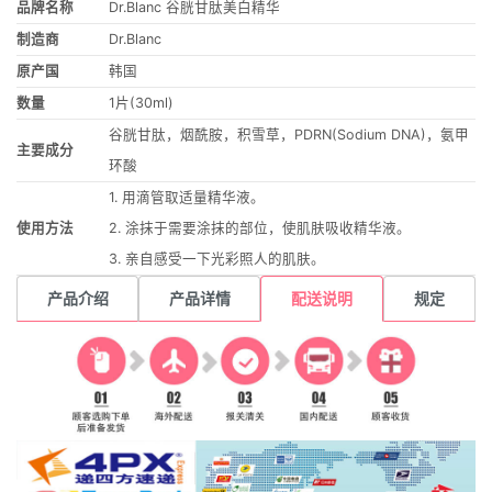
品牌名称
Dr.Blanc 谷胱甘肽美白精华
制造商
Dr.Blanc
原产国
韩国
数量
1片(30ml)
谷胱甘肽，烟酰胺，积雪草，PDRN(Sodium DNA)，氨甲
主要成分
环酸
1. 用滴管取适量精华液。
使用方法
2. 涂抹于需要涂抹的部位，使肌肤吸收精华液。
3. 亲自感受一下光彩照人的肌肤。
产品介绍
产品详情
配送说明
规定