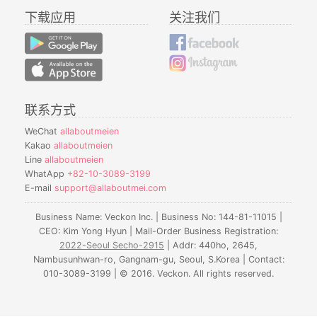
下载应用
关注我们
联系方式
WeChat
allaboutmeien
Kakao
allaboutmeien
Line
allaboutmeien
WhatApp
+82-10-3089-3199
E-mail
support@allaboutmei.com
Business Name: Veckon Inc. | Business No: 144-81-11015 |
CEO: Kim Yong Hyun | Mail-Order Business Registration:
2022-Seoul Secho-2915
| Addr: 440ho, 2645,
Nambusunhwan-ro, Gangnam-gu, Seoul, S.Korea | Contact:
010-3089-3199 | © 2016. Veckon. All rights reserved.